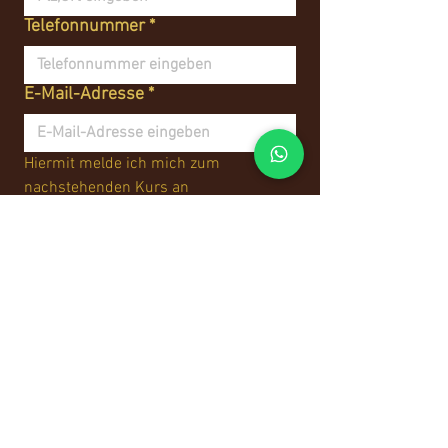
Telefonnummer
*
E-Mail-Adresse
*
Hiermit melde ich mich zum 
nachstehenden Kurs an
Bitte Kurs wählen
*
Grundkurs in Setzin
Discofox in Setzin
Anmelden