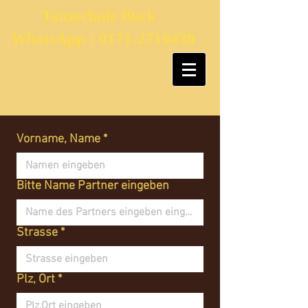
Tanzschule Buck
WhatsApp :
0171-2710430
Vorname, Name
*
Bitte Name Partner eingeben
Strasse
*
Plz, Ort
*