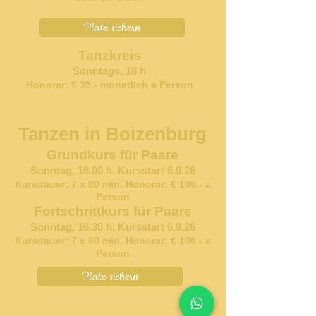
Platz sichern
Tanzkreis
Sonntags, 18 h
Honorar: € 35.- monatlich a Person
Tanzen in Boizenburg
Grundkurs für Paare
Sonntag, 18.00 h. Kursstart 6.9.26
Kursdauer:
7 x 80 min. Honorar: € 100.- a
Person
Fortschrittkurs für Paare
Sonntag, 16.30 h. Kursstart 6.9.26
Kursdauer:
7 x 80 min. Honorar: € 100.- a
Person
Platz sichern