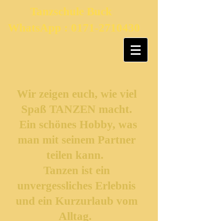
Tanzschule Buck
WhatsApp :
0171-2710430
Wir zeigen euch, wie viel
Spaß TANZEN macht.
Ein schönes Hobby, was
man mit seinem Partner
teilen kann.
Tanzen ist ein
unvergessliches Erlebnis
und ein Kurzurlaub vom
Alltag.